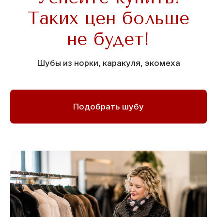
Добротные шубы
из норки!
СКИДКИ до 30%!
Размеры от 42 до 62
Коллекция
из экомеха
СКИДКИ до 50%
Дублёнки, шубы, пальто