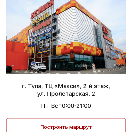
Успейте купить!
Таких цен больше
не будет!
Шубы из норки, каракуля, экомеха
Подобрать шубу