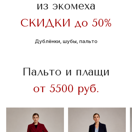
Носите сейчас,
платите потом.
Оформите рассрочку без переплат
0-0-10
за 5 минут в магазине Тверской меховой
фабрики в ТРЦ «Макси».
Узнать подробнее
Приглашаем в фирменный
магазин Тверской меховой
фабрики