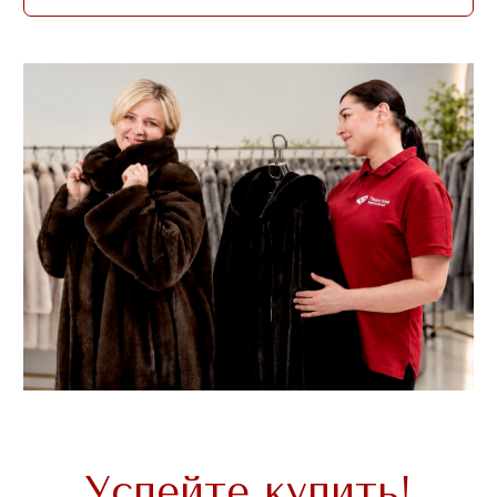
«Тверская меховая» —
российский бренд,
производитель шуб и пальто
с 2001 года. Федеральная
сеть выставок-продаж
и фирменных магазинов.